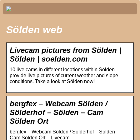
Sölden web
Livecam pictures from Sölden |
Sölden | soelden.com
10 live cams in different locations within Sölden
provide live pictures of current weather and slope
conditions. Take a look at Sölden now!
bergfex – Webcam Sölden /
Sölderhof – Sölden – Cam
Sölden Ort
bergfex – Webcam Sölden / Sölderhof – Sölden –
Cam Sölden Ort – Livecam