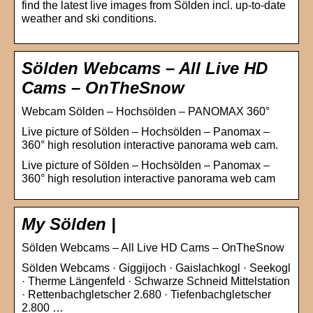
find the latest live images from Sölden incl. up-to-date
weather and ski conditions.
Sölden Webcams – All Live HD
Cams – OnTheSnow
Webcam Sölden – Hochsölden – PANOMAX 360°
Live picture of Sölden – Hochsölden – Panomax –
360° high resolution interactive panorama web cam.
Live picture of Sölden – Hochsölden – Panomax –
360° high resolution interactive panorama web cam
My Sölden |
Sölden Webcams – All Live HD Cams – OnTheSnow
Sölden Webcams · Giggijoch · Gaislachkogl · Seekogl
· Therme Längenfeld · Schwarze Schneid Mittelstation
· Rettenbachgletscher 2.680 · Tiefenbachgletscher
2.800 …