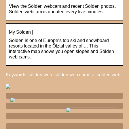
View the Sölden webcam and recent Sölden photos.
Sölden webcam is updated every five minutes.
My Sölden |
Sölden is one of Europe’s top ski and snowboard
resorts located in the Ötztal valley of … This
interactive map shows you open slopes and Sölden
web cams.
Keywords: sölden web, sölden web camera, solden web