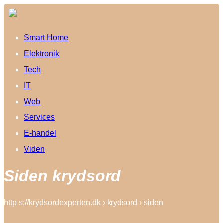
Smart Home
Elektronik
Tech
IT
Web
Services
E-handel
Viden
Siden krydsord
http s://krydsordexperten.dk › krydsord › siden