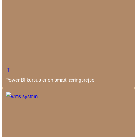
IT
Power BI kursus er en smart læringsrejse