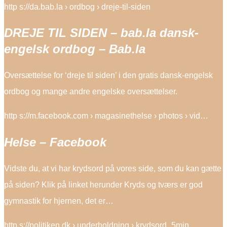
http s://da.bab.la › ordbog › dreje-til-siden
DREJE TIL SIDEN – bab.la dansk-
engelsk ordbog – Bab.la
Oversættelse for ‘dreje til siden’ i den gratis dansk-engelsk
ordbog og mange andre engelske oversættelser.
http s://m.facebook.com › magasinethelse › photos › vid…
Helse – Facebook
Vidste du, at vi har krydsord på vores side, som du kan gætte
på siden? Klik på linket herunder Kryds og tværs er god
gymnastik for hjernen, det er…
http s://politiken.dk › underholdning › krydsord_5min