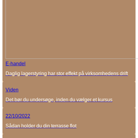
E-handel
Daglig lagerstyring har stor effekt på virksomhedens drift
Viden
Det bør du undersøge, inden du vælger et kursus
22/10/2022
Sådan holder du din terrasse flot