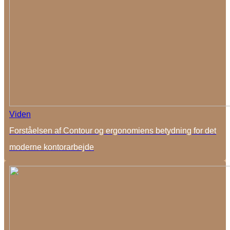
Viden
Forståelsen af Contour og ergonomiens betydning for det
moderne kontorarbejde