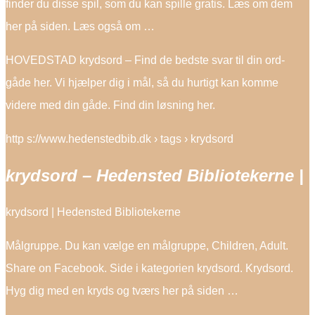
finder du disse spil, som du kan spille gratis. Læs om dem
her på siden. Læs også om …
HOVEDSTAD krydsord – Find de bedste svar til din ord-
gåde her. Vi hjælper dig i mål, så du hurtigt kan komme
videre med din gåde. Find din løsning her.
http s://www.hedenstedbib.dk › tags › krydsord
krydsord – Hedensted Bibliotekerne |
krydsord | Hedensted Bibliotekerne
Målgruppe. Du kan vælge en målgruppe, Children, Adult.
Share on Facebook. Side i kategorien krydsord. Krydsord.
Hyg dig med en kryds og tværs her på siden …