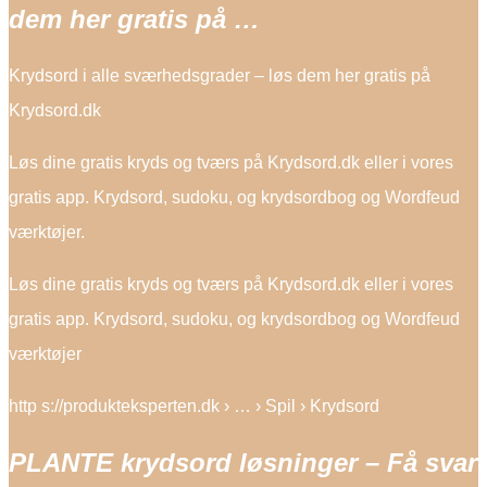
dem her gratis på …
Krydsord i alle sværhedsgrader – løs dem her gratis på
Krydsord.dk
Løs dine gratis kryds og tværs på Krydsord.dk eller i vores
gratis app. Krydsord, sudoku, og krydsordbog og Wordfeud
værktøjer.
Løs dine gratis kryds og tværs på Krydsord.dk eller i vores
gratis app. Krydsord, sudoku, og krydsordbog og Wordfeud
værktøjer
http s://produkteksperten.dk › … › Spil › Krydsord
PLANTE krydsord løsninger – Få svar