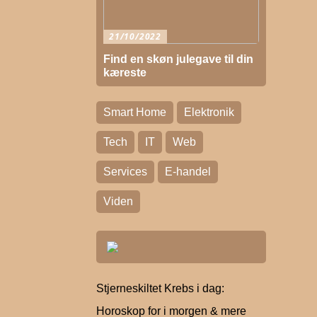
21/10/2022
Find en skøn julegave til din
kæreste
Smart Home
Elektronik
Tech
IT
Web
Services
E-handel
Viden
Stjerneskiltet Krebs i dag:
Horoskop for i morgen & mere