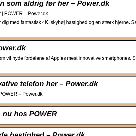
n som aldrig før her – Power.dk
er | POWER – Power.dk
r dig med fantastisk 4K, skyhøj hastighed og en stærk hjerne. S
ower.dk
som vil nyde fordelene af Apples mest innovative smartphones. 
ative telefon her – Power.dk
 – POWER – Power.dk
øb nu hos POWER
de hastighed – Power.dk