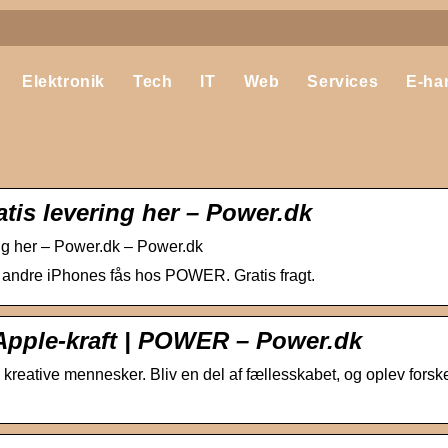
Elektronik
Tech
IT
Web
Services
E-ha
tis levering her – Power.dk
ng her – Power.dk – Power.dk
 andre iPhones fås hos POWER. Gratis fragt.
 Apple-kraft | POWER – Power.dk
kreative mennesker. Bliv en del af fællesskabet, og oplev forsk