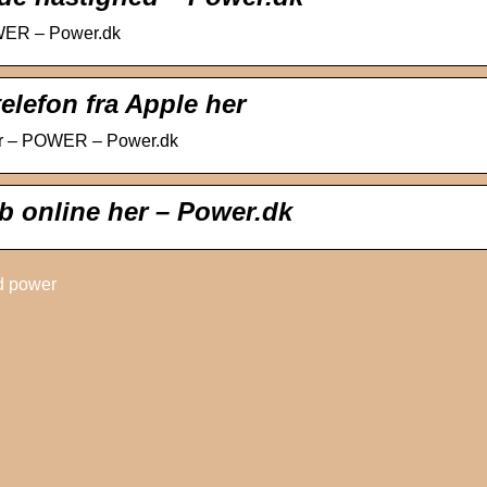
WER – Power.dk
elefon fra Apple her
her – POWER – Power.dk
b online her – Power.dk
d power