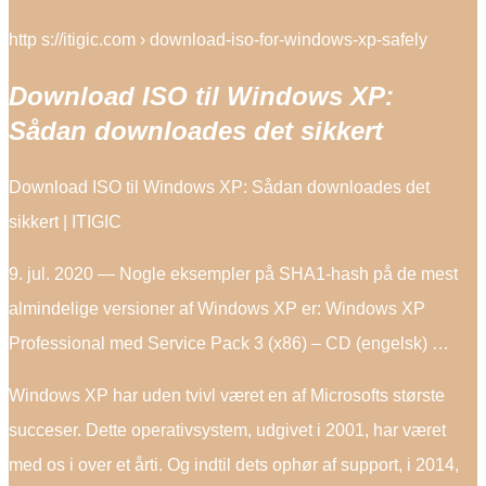
http s://itigic.com › download-iso-for-windows-xp-safely
Download ISO til Windows XP:
Sådan downloades det sikkert
Download ISO til Windows XP: Sådan downloades det
sikkert | ITIGIC
9. jul. 2020 — Nogle eksempler på SHA1-hash på de mest
almindelige versioner af Windows XP er: Windows XP
Professional med Service Pack 3 (x86) – CD (engelsk) …
Windows XP har uden tvivl været en af ​​Microsofts største
succeser. Dette operativsystem, udgivet i 2001, har været
med os i over et årti. Og indtil dets ophør af support, i 2014,