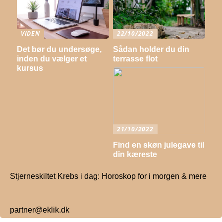
VIDEN
22/10/2022
Det bør du undersøge,
Sådan holder du din
inden du vælger et
terrasse flot
kursus
21/10/2022
Find en skøn julegave til
din kæreste
Stjerneskiltet Krebs i dag: Horoskop for i morgen & mere
partner@eklik.dk