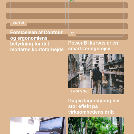
VIDEN
Forståelsen af Contour
IT
og ergonomiens
Power BI kursus er en
betydning for det
smart læringsrejse
moderne kontorarbejde
E-HANDEL
Daglig lagerstyring har
stor effekt på
virksomhedens drift