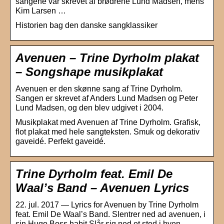
sangene var skrevet af brødrene Lund Madsen, mens
Kim Larsen …
Historien bag den danske sangklassiker
Avenuen – Trine Dyrholm plakat
– Songshape musikplakat
Avenuen er den skønne sang af Trine Dyrholm.
Sangen er skrevet af Anders Lund Madsen og Peter
Lund Madsen, og den blev udgivet i 2004.
Musikplakat med Avenuen af Trine Dyrholm. Grafisk,
flot plakat med hele sangteksten. Smuk og dekorativ
gaveidé. Perfekt gaveidé.
Trine Dyrholm feat. Emil De
Waal’s Band – Avenuen Lyrics
22. jul. 2017 — Lyrics for Avenuen by Trine Dyrholm
feat. Emil De Waal’s Band. Slentrer ned ad avenuen, i
sin Hugo Boss habit Slår sig ned et sted i byen, …